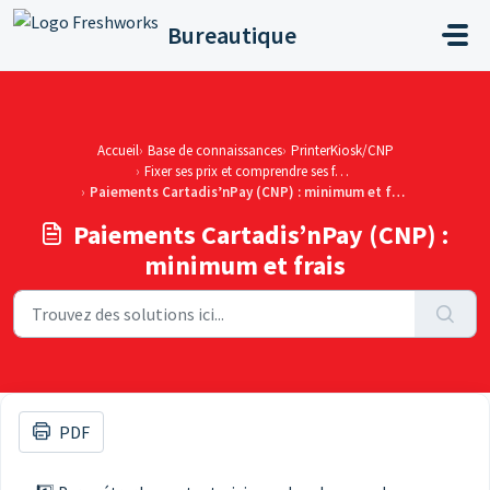
Passer au contenu principal
Bureautique
Accueil
Base de connaissances
PrinterKiosk/CNP
Fixer ses prix et comprendre ses factures
Paiements Cartadis’nPay (CNP) : minimum et frais
Paiements Cartadis’nPay (CNP) :
minimum et frais
PDF