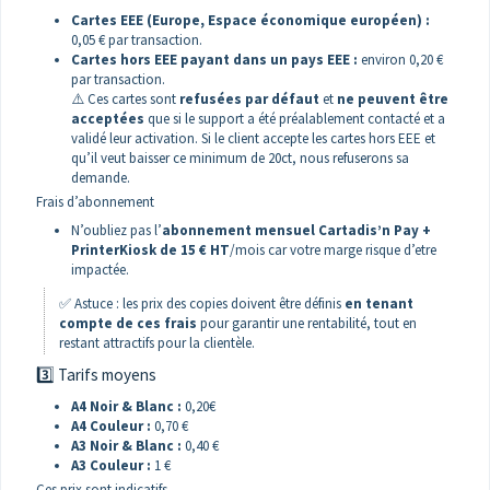
Cartes EEE (Europe, Espace économique européen) :
0,05 € par transaction.
Cartes hors EEE payant dans un pays EEE :
environ 0,20 €
par transaction.
⚠️ Ces cartes sont
refusées par défaut
et
ne peuvent être
acceptées
que si le support a été préalablement contacté et a
validé leur activation. Si le client accepte les cartes hors EEE et
qu’il veut baisser ce minimum de 20ct, nous refuserons sa
demande.
Frais d’abonnement
N’oubliez pas l’
abonnement mensuel Cartadis’n Pay +
PrinterKiosk de 15 € HT
/mois car votre marge risque d’etre
impactée.
✅ Astuce : les prix des copies doivent être définis
en tenant
compte de ces frais
pour garantir une rentabilité, tout en
restant attractifs pour la clientèle.
3️⃣ Tarifs moyens
A4 Noir & Blanc :
0,20€
A4 Couleur :
0,70 €
A3 Noir & Blanc :
0,40 €
A3 Couleur :
1 €
Ces prix sont indicatifs.