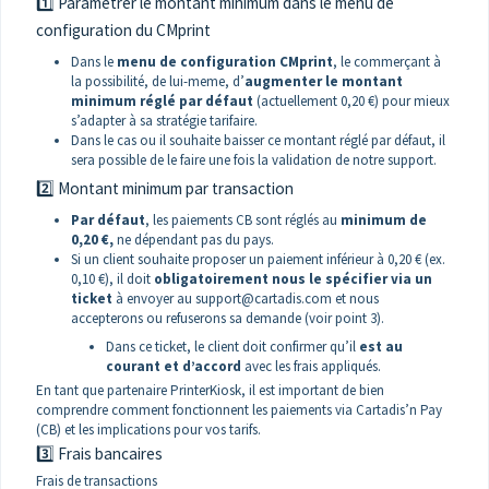
1️⃣ Paramétrer le montant minimum dans le menu de
configuration du CMprint
Dans le
menu de configuration CMprint
, le commerçant à
la possibilité, de lui-meme, d’
augmenter le montant
minimum réglé par défaut
(actuellement 0,20 €) pour mieux
s’adapter à sa stratégie tarifaire.
Dans le cas ou il souhaite baisser ce montant réglé par défaut, il
sera possible de le faire une fois la validation de notre support.
2️⃣ Montant minimum par transaction
Par défaut
, les paiements CB sont réglés au
minimum de
0,20 €,
ne dépendant pas du pays.
Si un client souhaite proposer un paiement inférieur à 0,20 € (ex.
0,10 €), il doit
obligatoirement nous le spécifier via un
ticket
à envoyer au support@cartadis.com et nous
accepterons ou refuserons sa demande (voir point 3).
Dans ce ticket, le client doit confirmer qu’il
est au
courant et d’accord
avec les frais appliqués.
En tant que partenaire PrinterKiosk, il est important de bien
comprendre comment fonctionnent les paiements via Cartadis’n Pay
(CB) et les implications pour vos tarifs.
3️⃣ Frais bancaires
Frais de transactions